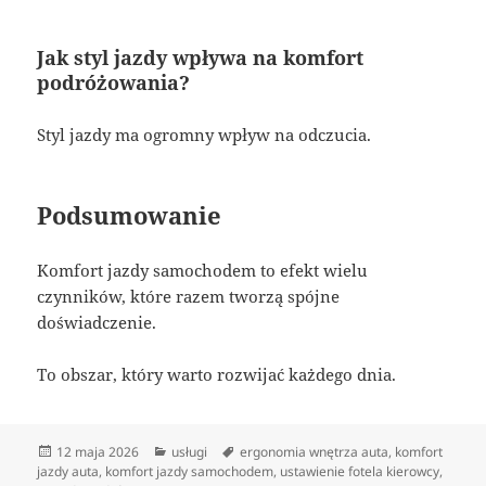
Jak styl jazdy wpływa na komfort
podróżowania?
Styl jazdy ma ogromny wpływ na odczucia.
Podsumowanie
Komfort jazdy samochodem to efekt wielu
czynników, które razem tworzą spójne
doświadczenie.
To obszar, który warto rozwijać każdego dnia.
Data
Kategorie
Tagi
12 maja 2026
usługi
ergonomia wnętrza auta
,
komfort
publikacji
jazdy auta
,
komfort jazdy samochodem
,
ustawienie fotela kierowcy
,