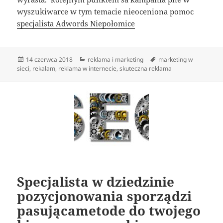
wyszukiwarce w tym temacie nieoceniona pomoc
specjalista Adwords Niepołomice
Data
Kategorie
Tagi
14 czerwca 2018
reklama i marketing
marketing w
publikacji
sieci
,
rekalam
,
reklama w internecie
,
skuteczna reklama
Specjalista w dziedzinie
pozycjonowania sporządzi
pasującametode do twojego