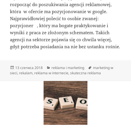
rozpocząć do poszukiwania agencji reklamowej,
która w ofercie ma pozycjonowanie w google.
Najprawidłowiej polecić to osobie zwanej:
pozycjoner , który ma bogate praktykowanie i
wyniki z praca ze złożonym schematem. Takich
agencji na sektorze pojawia się co chwila więcej,
gdyż potrzeba posiadania na nie bez ustanku rośnie.
Data
Kategorie
Tagi
13 czerwca 2018
reklama i marketing
marketing w
publikacji
sieci
,
rekalam
,
reklama w internecie
,
skuteczna reklama