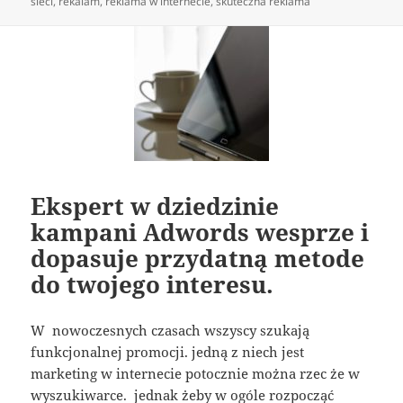
publikacji
sieci
,
rekalam
,
reklama w internecie
,
skuteczna reklama
Ekspert w dziedzinie
kampani Adwords wesprze i
dopasuje przydatną metode
do twojego interesu.
W nowoczesnych czasach wszyscy szukają
funkcjonalnej promocji. jedną z niech jest
marketing w internecie potocznie można rzec że w
wyszukiwarce. jednak żeby w ogóle rozpocząć