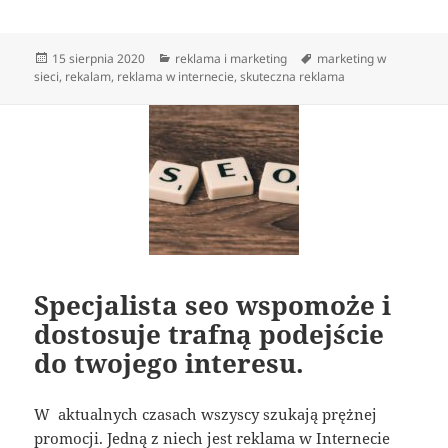
Data
Kategorie
Tagi
15 sierpnia 2020
reklama i marketing
marketing w
publikacji
sieci
,
rekalam
,
reklama w internecie
,
skuteczna reklama
Specjalista seo wspomoże i
dostosuje trafną podejście
do twojego interesu.
W aktualnych czasach wszyscy szukają prężnej
promocji. Jedną z niech jest reklama w Internecie