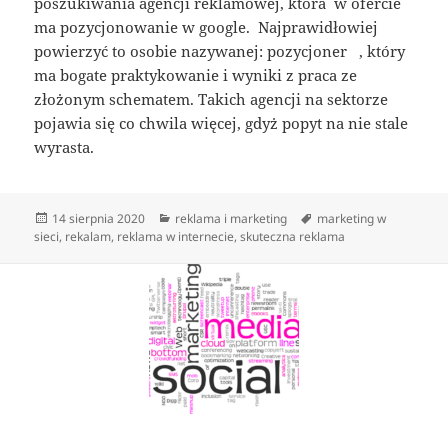
poszukiwania agencji reklamowej, która w ofercie
ma pozycjonowanie w google. Najprawidłowiej
powierzyć to osobie nazywanej: pozycjoner , który
ma bogate praktykowanie i wyniki z praca ze
złożonym schematem. Takich agencji na sektorze
pojawia się co chwila więcej, gdyż popyt na nie stale
wyrasta.
Data
Kategorie
Tagi
14 sierpnia 2020
reklama i marketing
marketing w
publikacji
sieci
,
rekalam
,
reklama w internecie
,
skuteczna reklama