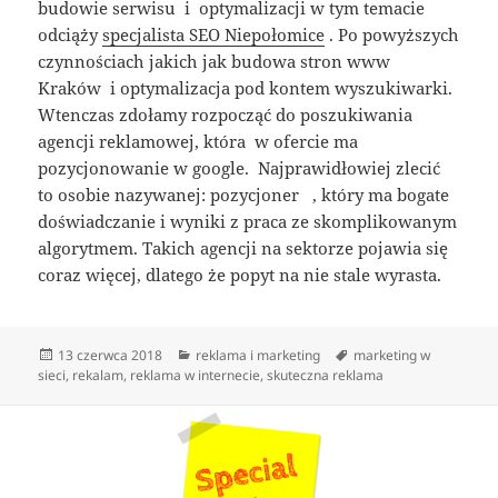
budowie serwisu i optymalizacji w tym temacie
odciąży
specjalista SEO Niepołomice
. Po powyższych
czynnościach jakich jak budowa stron www
Kraków i optymalizacja pod kontem wyszukiwarki.
Wtenczas zdołamy rozpocząć do poszukiwania
agencji reklamowej, która w ofercie ma
pozycjonowanie w google. Najprawidłowiej zlecić
to osobie nazywanej: pozycjoner , który ma bogate
doświadczanie i wyniki z praca ze skomplikowanym
algorytmem. Takich agencji na sektorze pojawia się
coraz więcej, dlatego że popyt na nie stale wyrasta.
Data
Kategorie
Tagi
13 czerwca 2018
reklama i marketing
marketing w
publikacji
sieci
,
rekalam
,
reklama w internecie
,
skuteczna reklama