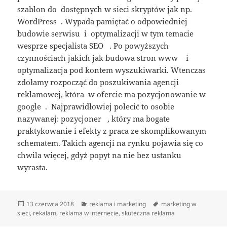
szablon do dostępnych w sieci skryptów jak np.
WordPress . Wypada pamiętać o odpowiedniej
budowie serwisu i optymalizacji w tym temacie
wesprze specjalista SEO . Po powyższych
czynnościach jakich jak budowa stron www i
optymalizacja pod kontem wyszukiwarki. Wtenczas
zdołamy rozpocząć do poszukiwania agencji
reklamowej, która w ofercie ma pozycjonowanie w
google . Najprawidłowiej polecić to osobie
nazywanej: pozycjoner , który ma bogate
praktykowanie i efekty z praca ze skomplikowanym
schematem. Takich agencji na rynku pojawia się co
chwila więcej, gdyż popyt na nie bez ustanku
wyrasta.
Data
Kategorie
Tagi
13 czerwca 2018
reklama i marketing
marketing w
publikacji
sieci
,
rekalam
,
reklama w internecie
,
skuteczna reklama