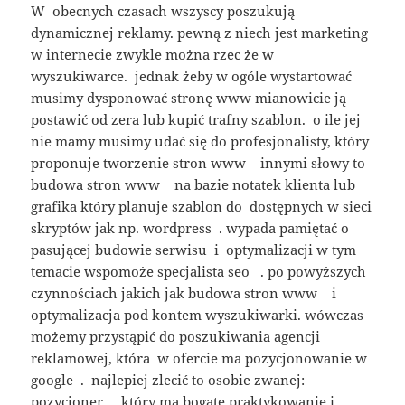
W obecnych czasach wszyscy poszukują
dynamicznej reklamy. pewną z niech jest marketing
w internecie zwykle można rzec że w
wyszukiwarce. jednak żeby w ogóle wystartować
musimy dysponować stronę www mianowicie ją
postawić od zera lub kupić trafny szablon. o ile jej
nie mamy musimy udać się do profesjonalisty, który
proponuje tworzenie stron www innymi słowy to
budowa stron www na bazie notatek klienta lub
grafika który planuje szablon do dostępnych w sieci
skryptów jak np. wordpress . wypada pamiętać o
pasującej budowie serwisu i optymalizacji w tym
temacie wspomoże specjalista seo . po powyższych
czynnościach jakich jak budowa stron www i
optymalizacja pod kontem wyszukiwarki. wówczas
możemy przystąpić do poszukiwania agencji
reklamowej, która w ofercie ma pozycjonowanie w
google . najlepiej zlecić to osobie zwanej:
pozycjoner , który ma bogate praktykowanie i