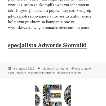
wyniki z praca ze skomplikowanym schematem.
takich agencji na rynku pojawia się coraz więcej,
gdyż zapotrzebowanie na nie bez ustanku rośnie.
kolejnym punktem sa kampania pne w
wyszukiwarce w tym temacie nieoceniona pomoc
specjalista Adwords Słomniki
Data
Kategorie
Tagi
16 sierpnia 2020
reklama i marketing
marketing w
publikacji
sieci
,
rekalam
,
reklama w internecie
,
skuteczna reklama