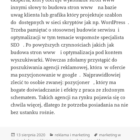
innymi słowy to budowa stron www na bazie
uwag klienta lub grafika który projektuje szablon
do dostępnych w sieci skryptów jak np. WordPress .
Trzeba pamiętać o stosownej budowie serwisu i
optymalizacji w tym temacie wspomoże specjalista
SEO . Po powyższych czynnościach jakich jak
budowa stron www i optymalizacja pod kontem
wyszukiwarki. Wówczas zdołamy przystąpić do
poszukiwania agencji reklamowej, która w ofercie
ma pozycjonowanie w google . Najprawidłowiej
zlecić to osobie zwanej: pozycjoner , który ma
bogate doświadczanie i efekty z praca ze złożonym
schematem. Takich agencji na rynku pojawia się co
chwila więcej, dlatego że potrzeba posiadania na nie
bez ustanku rośnie.
Data
Kategorie
Tagi
13 sierpnia 2020
reklama i marketing
marketing w