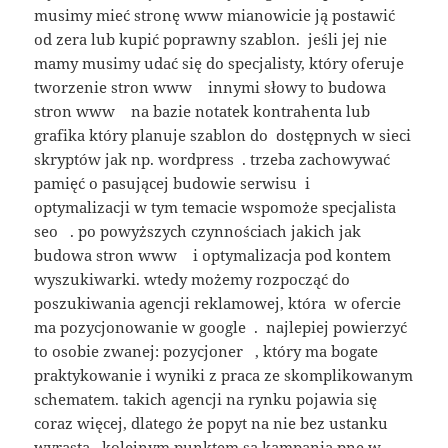
musimy mieć stronę www mianowicie ją postawić
od zera lub kupić poprawny szablon. jeśli jej nie
mamy musimy udać się do specjalisty, który oferuje
tworzenie stron www innymi słowy to budowa
stron www na bazie notatek kontrahenta lub
grafika który planuje szablon do dostępnych w sieci
skryptów jak np. wordpress . trzeba zachowywać
pamięć o pasującej budowie serwisu i
optymalizacji w tym temacie wspomoże specjalista
seo . po powyższych czynnościach jakich jak
budowa stron www i optymalizacja pod kontem
wyszukiwarki. wtedy możemy rozpocząć do
poszukiwania agencji reklamowej, która w ofercie
ma pozycjonowanie w google . najlepiej powierzyć
to osobie zwanej: pozycjoner , który ma bogate
praktykowanie i wyniki z praca ze skomplikowanym
schematem. takich agencji na rynku pojawia się
coraz więcej, dlatego że popyt na nie bez ustanku
wyrasta. kolejnym punktem sa kampania pne w