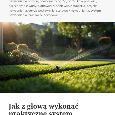
nawadnianie ogrodu
,
nowoczesny ogród
,
ogród krok po kroku
,
oszczędzanie wody
,
planowanie
,
podlewanie trawnika
,
projekt
nawadniania
,
sekcje podlewania
,
sterownik nawadniania
,
system
nawadniania
,
zraszacze ogrodowe
Jak z głową wykonać
praktyczne system