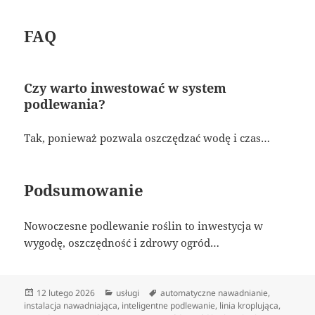
FAQ
Czy warto inwestować w system
podlewania?
Tak, ponieważ pozwala oszczędzać wodę i czas…
Podsumowanie
Nowoczesne podlewanie roślin to inwestycja w
wygodę, oszczędność i zdrowy ogród…
Data
Kategorie
Tagi
12 lutego 2026
usługi
automatyczne nawadnianie
,
publikacji
instalacja nawadniająca
,
inteligentne podlewanie
,
linia kroplująca
,