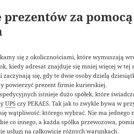
e prezentów za pomocą
h
ykamy się z okolicznościami, które wymuszają w
k, kiedy adresat znajduje się mniej więcej w tej s
zaczynają się, gdy te dwie osoby dzielą dziesiąt
ży powierzyć prezent firmie kurierskiej.
spedycyjnych istnieje dużo spółek, które świadcz
by
UPS
czy PEKAES. Tak jak to zwykle bywa w przy
ię wątpliwość: którego wybrać. Nie ma jednego 
obie co innego, a każda spółka przewozowa, pom
oje usługi na całkowicie różnych warunkach.