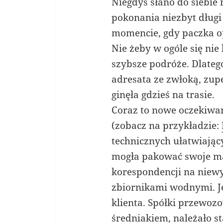
Niegdyś słano do siebie
pokonania niezbyt długi
momencie, gdy paczka op
Nie żeby w ogóle się nie
szybsze podróże. Dlatego
adresata ze zwłoką, zupe
ginęła gdzieś na trasie.
Coraz to nowe oczekiwa
(zobacz na przykładzie:
technicznych ułatwiając
mogła pakować swoje man
korespondencji na niewy
zbiornikami wodnymi. Je
klienta. Spółki przewoz
średniakiem, należało s