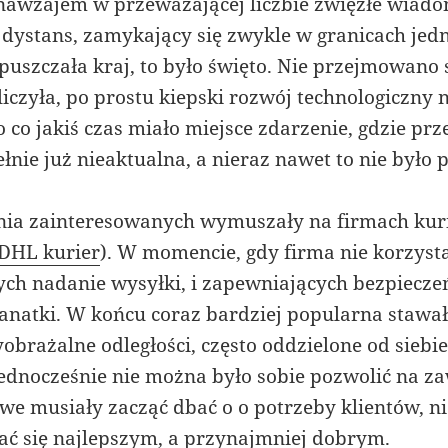
 nawzajem w przeważającej liczbie zwięzłe wiadom
 dystans, zamykający się zwykle w granicach je
uszczała kraj, to było święto. Nie przejmowano 
 liczyła, po prostu kiepski rozwój technologiczny
 co jakiś czas miało miejsce zdarzenie, gdzie pr
łnie już nieaktualna, a nieraz nawet to nie było
nia zainteresowanych wymuszały na firmach kuri
DHL kurier
). W momencie, gdy firma nie korzyst
ych nadanie wysyłki, i zapewniających bezpieczeń
atki. W końcu coraz bardziej popularna stawała
obrażalne odległości, często oddzielone od sieb
dnocześnie nie można było sobie pozwolić na za
owe musiały zacząć dbać o o potrzeby klientów, n
tać się najlepszym, a przynajmniej dobrym.