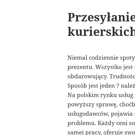
Przesyłani
kurierskic
Niemal codziennie spot
prezentu. Wszystko jest o
obdarowujący. Trudności 
Sposób jest jeden ? nale
Na polskim rynku usług 
powyższy sprawę, choć
usługodawców, pojawia s
problemu. Każdy ceni s
samej pracy, oferuje sw