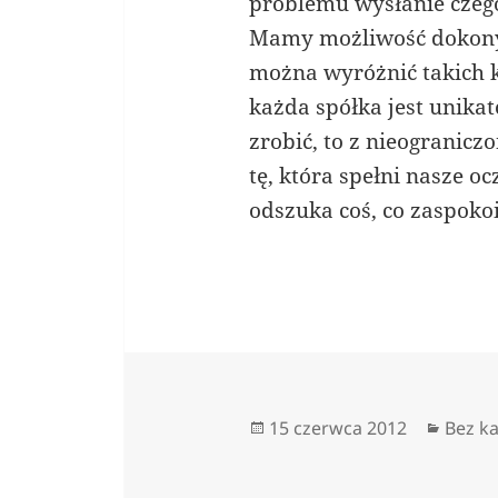
problemu wysłanie czeg
Mamy możliwość dokony
można wyróżnić takich k
każda spółka jest unika
zrobić, to z nieogranic
tę, która spełni nasze o
odszuka coś, co zaspoko
Data
Kateg
15 czerwca 2012
Bez ka
publikacji