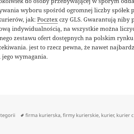
okolwiek do osoby przebywającej w sporym odda
wania wyboru spośród ogromnej liczby spółek 
urierów, jak:
Pocztex
czy GLS. Gwarantują niby p
tową indywidualnością, na wszystkie można liczyć
zonego zestawu ofert dostępnych na polskim rynk
czekiwania. jest to rzecz pewna, że nawet najbard
i jego wymagania.
orie
Tagi
tegorii
firma kurierska
,
firmy kurierskie
,
kurier
,
kurier 