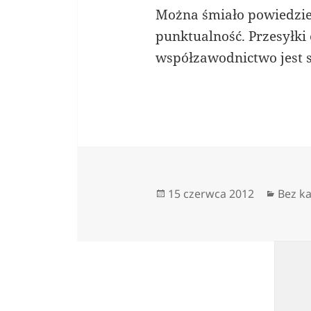
Można śmiało powiedzieć
punktualność. Przesyłki
współzawodnictwo jest 
Data
Kateg
15 czerwca 2012
Bez ka
publikacji