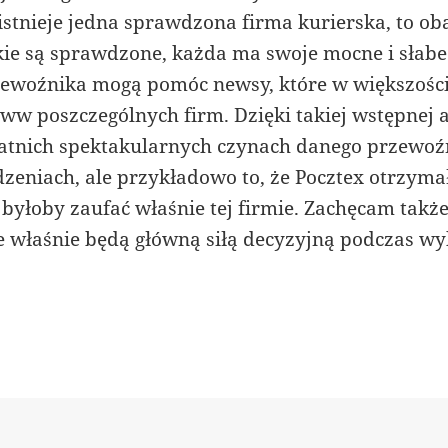
zy istnieje jedna sprawdzona firma kurierska, to o
ie są sprawdzone, każda ma swoje mocne i słabe
ewoźnika mogą pomóc newsy, które w większośc
ww poszczególnych firm. Dzięki takiej wstępnej 
tatnich spektakularnych czynach danego przewoź
eniach, ale przykładowo to, że Pocztex otrzyma
 byłoby zaufać właśnie tej firmie. Zachęcam takż
one właśnie będą główną siłą decyzyjną podczas w