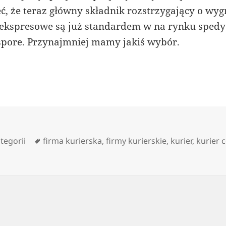
, że teraz główny składnik rozstrzygający o wygr
 ekspresowe są już standardem w na rynku spedy
spore. Przynajmniej mamy jakiś wybór.
orie
Tagi
tegorii
firma kurierska
,
firmy kurierskie
,
kurier
,
kurier 