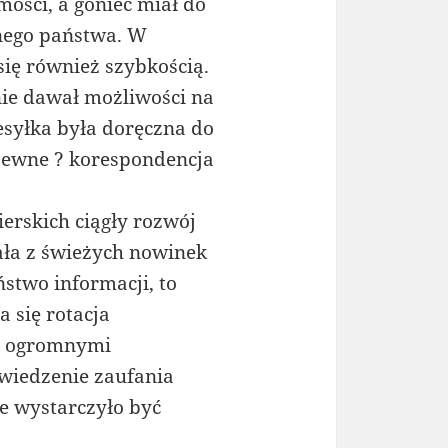
ości, a goniec miał do
dnego państwa. W
się również szybkością.
 nie dawał możliwości na
zesyłka była doręczna do
 pewne ? korespondencja
erskich ciągły rozwój
ała z świeżych nowinek
stwo informacji, to
 się rotacja
ie ogromnymi
wiedzenie zaufania
ie wystarczyło być