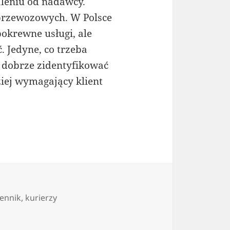
leniu od nadawcy.
przewozowych. W Polsce
okrewne usługi, ale
. Jedyne, co trzeba
u dobrze zidentyfikować
ziej wymagający klient
cennik
,
kurierzy