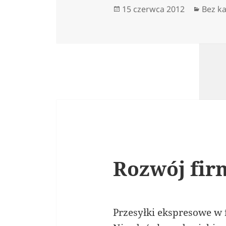
Data
Kateg
15 czerwca 2012
Bez ka
publikacji
Rozwój fir
Przesyłki ekspresowe w 