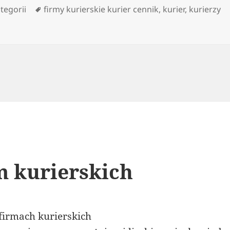
orie
Tagi
tegorii
firmy kurierskie kurier cennik
,
kurier
,
kurierzy
m kurierskich
firmach kurierskich